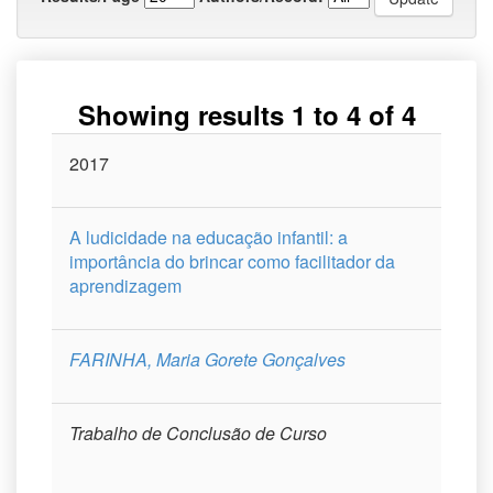
Showing results 1 to 4 of 4
Issue
2017
Title
Author(s)
Type
Curso
Date
A ludicidade na educação infantil: a
importância do brincar como facilitador da
aprendizagem
FARINHA, Maria Gorete Gonçalves
Trabalho de Conclusão de Curso