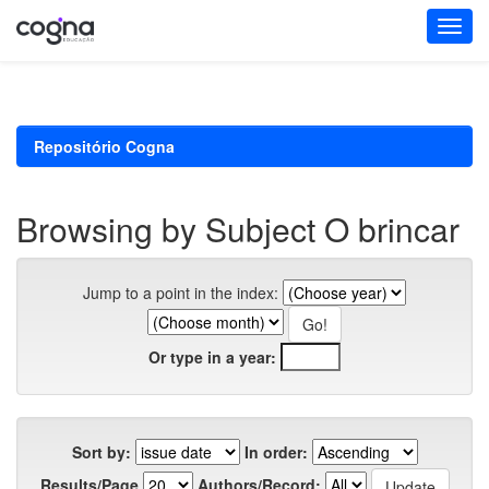
Skip
navigation
Repositório Cogna
Browsing by Subject O brincar
Jump to a point in the index:
Or type in a year:
Sort by:
In order:
Results/Page
Authors/Record: