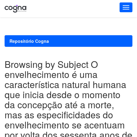
Skip
navigation
Repositório Cogna
Browsing by Subject O
envelhecimento é uma
característica natural humana
que inicia desde o momento
da concepção até a morte,
mas as especificidades do
envelhecimento se acentuam
por volta dos sessenta anos de