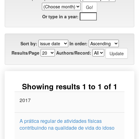
Or type in a year:
Sort by:
In order:
Results/Page
Authors/Record:
Showing results 1 to 1 of 1
Issue
2017
Title
Author(s)
Type
Curso
Date
A prática regular de atividades físicas
contribuindo na qualidade de vida do idoso