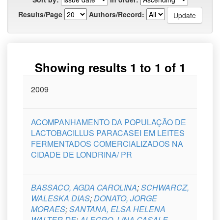
Results/Page
Authors/Record:
Showing results 1 to 1 of 1
Issue
2009
Title
Author(s)
Type
Curso
Date
ACOMPANHAMENTO DA POPULAÇÃO DE
LACTOBACILLUS PARACASEI EM LEITES
FERMENTADOS COMERCIALIZADOS NA
CIDADE DE LONDRINA/ PR
BASSACO, AGDA CAROLINA
;
SCHWARCZ,
WALESKA DIAS
;
DONATO, JORGE
MORAES
;
SANTANA, ELSA HELENA
WALTER DE
;
ALEGRO, LINA CASALE