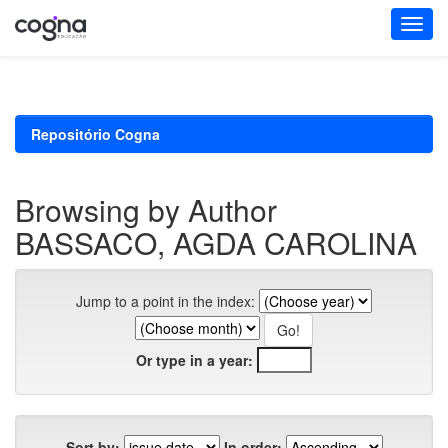
Skip
navigation
Repositório Cogna
Browsing by Author
BASSACO, AGDA CAROLINA
Jump to a point in the index:
Or type in a year:
Sort by:
In order: