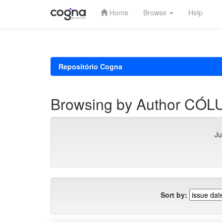
Home
Browse
Help
Skip
navigation
Repositório Cogna
Browsing by Author CÓ
Ju
Sort by: