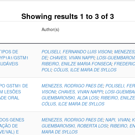
Showing results 1 to 3 of 3
Author(s)
IPOS DE
POLISELI, FERNANDO LUIS VISONI
;
MENEZES,
CYP1A1/GSTM1
DE
;
CHAVES, VIVAN NAPPI
;
LOSI-GUEMBAROVS
AUDÁVEIS
RIBEIRO, ENILZE MARIA FONSECA
;
FREDERIC
POLI
;
CÓLUS, ILCE MARA DE SYLLOS
IPO GSTM1 DE
MENEZES, RODRIGO PAES DE
;
POLISELI, FE
EM LESÕES
VISONI
;
CHAVES, VIVAN NAPPI
;
LOSI-GUEMBA
ADE ORAL
GUEMBAROVSKI, ALDA LOSI
;
RIBEIRO, ENILZ
CÓLUS, ILCE MARA DE SYLLOS
 DOS GENES
MENEZES, RODRIGO PAES DE
;
NAPI, VIVAN
;
K
AÇÃO DE
GUEMBAROVSKI, ROBERTA LOSI
;
RIBEIRO, E
VE/VAL) E
MARA DE SYLLOS