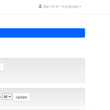
Sign on to:
Language
: