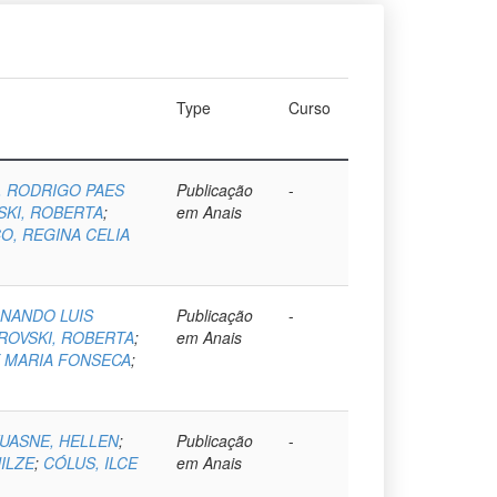
Type
Curso
 RODRIGO PAES
Publicação
-
KI, ROBERTA
;
em Anais
O, REGINA CELIA
RNANDO LUIS
Publicação
-
ROVSKI, ROBERTA
;
em Anais
E MARIA FONSECA
;
UASNE, HELLEN
;
Publicação
-
NILZE
;
CÓLUS, ILCE
em Anais