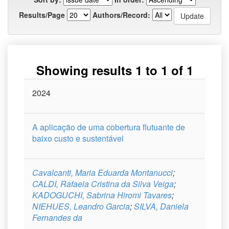
Results/Page
Authors/Record:
Showing results 1 to 1 of 1
Issue
2024
Title
Author(s)
Type
Curso
Date
A aplicação de uma cobertura flutuante de
baixo custo e sustentável
Cavalcanti, Maria Eduarda Montanucci
;
CALDI, Rafaela Cristina da Silva Veiga
;
KADOGUCHI, Sabrina Hiromi Tavares
;
NIEHUES, Leandro Garcia
;
SILVA, Daniela
Fernandes da