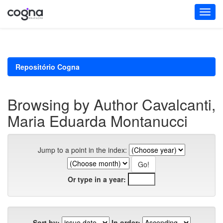
Skip
navigation
Repositório Cogna
Browsing by Author Cavalcanti,
Maria Eduarda Montanucci
Jump to a point in the index:
Or type in a year:
Sort by:
In order: