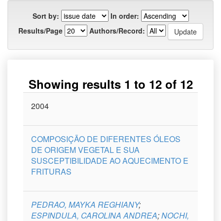
Sort by:
In order:
Results/Page
Authors/Record:
Showing results 1 to 12 of 12
Issue
2004
Title
Author(s)
Type
Curso
Date
COMPOSIÇÃO DE DIFERENTES ÓLEOS
DE ORIGEM VEGETAL E SUA
SUSCEPTIBILIDADE AO AQUECIMENTO E
FRITURAS
PEDRAO, MAYKA REGHIANY
;
ESPINDULA, CAROLINA ANDREA
;
NOCHI,