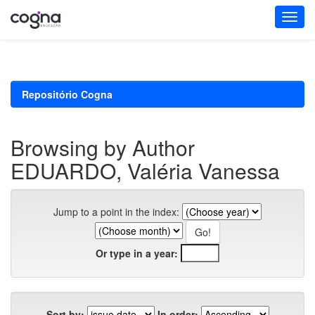
Skip
navigation
Repositório Cogna
Browsing by Author
EDUARDO, Valéria Vanessa
Jump to a point in the index:
Or type in a year:
Sort by:
In order: