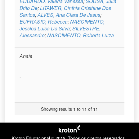
EDUARDO, Valéria Vanessa
;
SOUSA, Julia
Brito De
;
LITAWER, Cinthia Cristhine Dos
Santos
;
ALVES, Ana Clara De Jesus
;
EUFRASIO, Rebecca
;
NASCIMENTO,
Jessica Luísa Da Silva
;
SILVESTRE,
Alessandro
;
NASCIMENTO, Roberta Luiza
Anais
-
Showing results 1 to 11 of 11
Kroton Educacional © 2019.
Todos os direitos reservados -