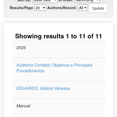
Results/Page
Authors/Record:
Showing results 1 to 11 of 11
Issue
2025
Title
Author(s)
Type
Curso
Date
Auditoria Contábil: Objetivos e Principais
Procedimentos
EDUARDO, Valéria Vanessa
Manual