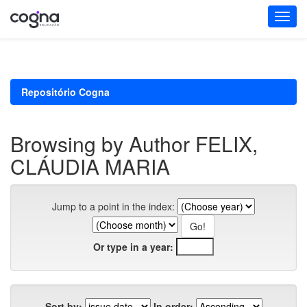
Skip
navigation
Repositório Cogna
Browsing by Author FELIX,
CLÁUDIA MARIA
Jump to a point in the index:
Or type in a year:
Sort by:
In order: