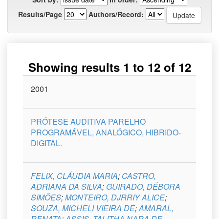
Results/Page
Authors/Record:
Showing results 1 to 12 of 12
Issue
2001
Title
Author(s)
Type
Curso
Date
PRÓTESE AUDITIVA PARELHO
PROGRAMÁVEL, ANALÓGICO, HIBRIDO-
DIGITAL.
FELIX, CLÁUDIA MARIA
;
CASTRO,
ADRIANA DA SILVA
;
GUIRADO, DÉBORA
SIMÕES
;
MONTEIRO, DJRRIY ALICE
;
SOUZA, MICHELI VIEIRA DE
;
AMARAL,
RENATA
;
ASSIS, TALITHA NARA DE