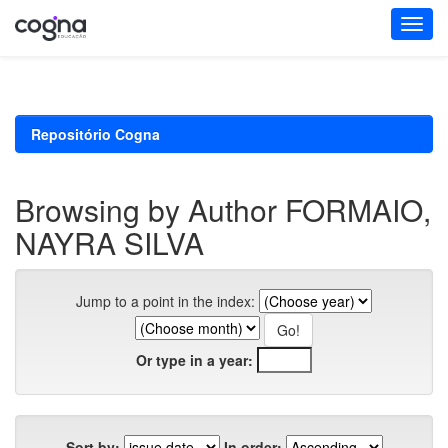
Skip
navigation
Repositório Cogna
Browsing by Author FORMAIO,
NAYRA SILVA
Jump to a point in the index:
Or type in a year:
Sort by:
In order: