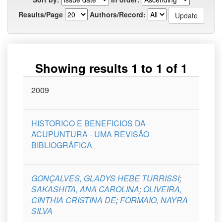
Results/Page
Authors/Record:
Showing results 1 to 1 of 1
Issue
2009
Title
Author(s)
Type
Curso
Date
HISTORICO E BENEFICIOS DA
ACUPUNTURA - UMA REVISÃO
BIBLIOGRÁFICA
GONÇALVES, GLADYS HEBE TURRISSI
;
SAKASHITA, ANA CAROLINA
;
OLIVEIRA,
CINTHIA CRISTINA DE
;
FORMAIO, NAYRA
SILVA