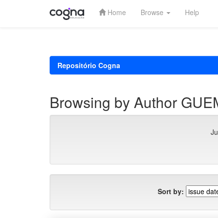
Home
Browse
Help
Skip
navigation
Repositório Cogna
Browsing by Author G
Ju
Sort by: