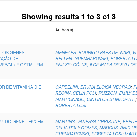
Showing results 1 to 3 of 3
Author(s)
 DOS GENES
MENEZES, RODRIGO PAES DE
;
NAPI, V
AÇÃO DE
HELLEN
;
GUEMBAROVSKI, ROBERTA LO
VE/VAL) E GSTM1 EM
ENILZE
;
CÓLUS, ILCE MARA DE SYLLOS
R DE VITAMINA D E
GARBELINI, BRUNA ELOISA NEGRÃO
;
F
REGINA CELIA POLI
;
RUZZON, EMILY D
MARTIGNAGO, CINTIA CRISTINA SANTI
ROBERTA LOSI
72 DO GENE TP53 EM
MARTINS, VANESSA CHRISTINE
;
FREDE
CELIA POLI
;
GOMES, MARCUS VINICIU
GUEMBAROVSKI, ROBERTA LOSI
;
MART