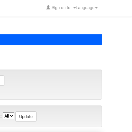
Sign on to:
Language
: