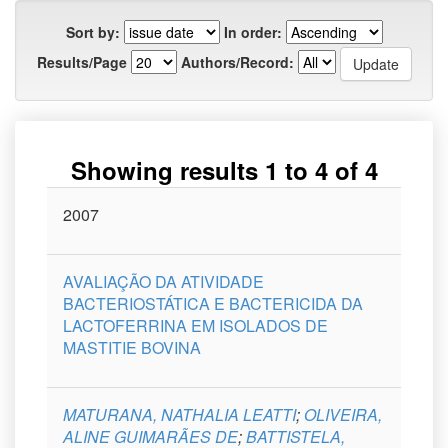
Sort by:
In order:
Results/Page
Authors/Record:
Showing results 1 to 4 of 4
Issue
2007
Title
Author(s)
Type
Curso
Date
AVALIAÇÃO DA ATIVIDADE
BACTERIOSTÁTICA E BACTERICIDA DA
LACTOFERRINA EM ISOLADOS DE
MASTITIE BOVINA
MATURANA, NATHALIA LEATTI
;
OLIVEIRA,
ALINE GUIMARÃES DE
;
BATTISTELA,