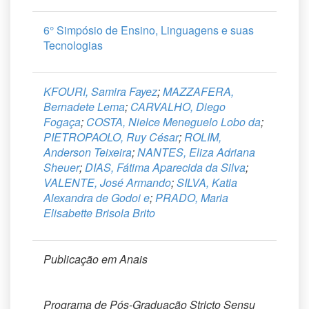
6° Simpósio de Ensino, Linguagens e suas
Tecnologias
KFOURI, Samira Fayez
;
MAZZAFERA,
Bernadete Lema
;
CARVALHO, Diego
Fogaça
;
COSTA, Nielce Meneguelo Lobo da
;
PIETROPAOLO, Ruy César
;
ROLIM,
Anderson Teixeira
;
NANTES, Eliza Adriana
Sheuer
;
DIAS, Fátima Aparecida da Silva
;
VALENTE, José Armando
;
SILVA, Katia
Alexandra de Godoi e
;
PRADO, Maria
Elisabette Brisola Brito
Publicação em Anais
Programa de Pós-Graduação Stricto Sensu