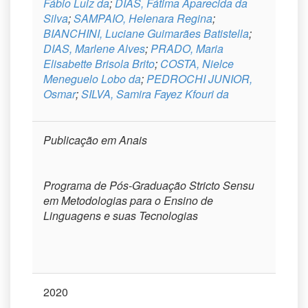
Fábio Luiz da
;
DIAS, Fátima Aparecida da
Silva
;
SAMPAIO, Helenara Regina
;
BIANCHINI, Luciane Guimarães Batistella
;
DIAS, Marlene Alves
;
PRADO, Maria
Elisabette Brisola Brito
;
COSTA, Nielce
Meneguelo Lobo da
;
PEDROCHI JUNIOR,
Osmar
;
SILVA, Samira Fayez Kfouri da
Publicação em Anais
Programa de Pós-Graduação Stricto Sensu
em Metodologias para o Ensino de
Linguagens e suas Tecnologias
2020