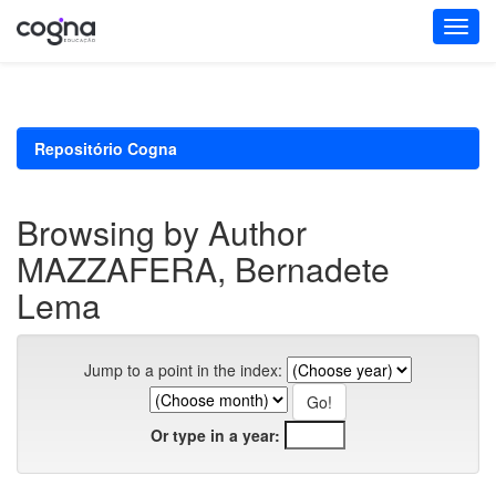
Skip
navigation
Repositório Cogna
Browsing by Author
MAZZAFERA, Bernadete
Lema
Jump to a point in the index:
Or type in a year: