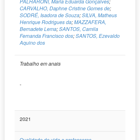
PALHARONI, Maria Eduarda Gonçalves
;
CARVALHO, Daphne Cristine Gomes de
;
SODRÉ, Isadora de Souza
;
SILVA, Matheus
Henrique Rodrigues da
;
MAZZAFERA,
Bernadete Lema
;
SANTOS, Camila
Fernanda Francisco dos
;
SANTOS, Ezevaldo
Aquino dos
Trabalho em anais
-
2021
Qualidade de vida e professores