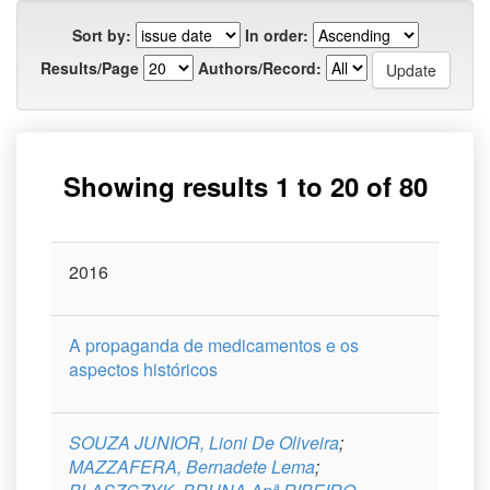
Sort by:
In order:
Results/Page
Authors/Record:
Showing results 1 to 20 of 80
next >
Issue
2016
Title
Author(s)
Type
Curso
Date
A propaganda de medicamentos e os
aspectos históricos
SOUZA JUNIOR, Lioni De Oliveira
;
MAZZAFERA, Bernadete Lema
;