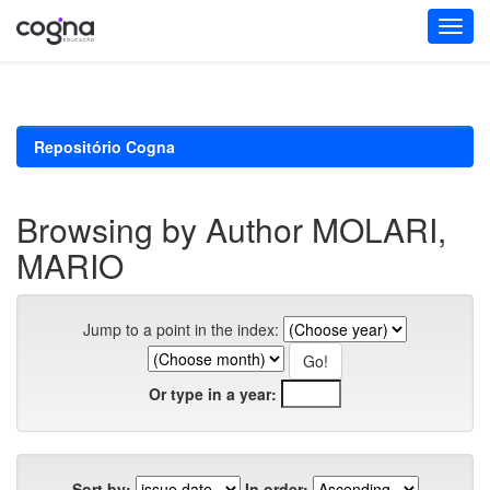
Skip
navigation
Repositório Cogna
Browsing by Author MOLARI,
MARIO
Jump to a point in the index:
Or type in a year:
Sort by:
In order: