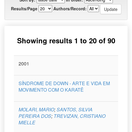
Results/Page
Authors/Record:
Showing results 1 to 20 of 90
next >
Issue
2001
Title
Author(s)
Type
Curso
Date
SÍNDROME DE DOWN - ARTE E VIDA EM
MOVIMENTO COM O KARATÊ
MOLARI, MARIO
;
SANTOS, SILVIA
PEREIRA DOS
;
TREVIZAN, CRISTIANO
MIELLE