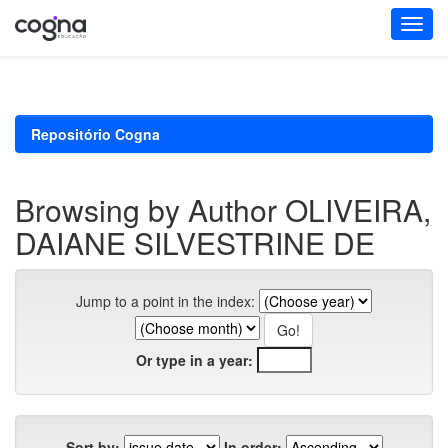
Skip
navigation
Repositório Cogna
Browsing by Author OLIVEIRA,
DAIANE SILVESTRINE DE
Jump to a point in the index:
Or type in a year:
Sort by:
In order: