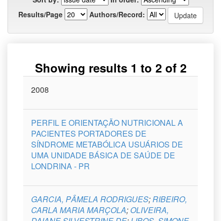
Results/Page
Authors/Record:
Showing results 1 to 2 of 2
Issue
2008
Title
Author(s)
Type
Curso
Date
PERFIL E ORIENTAÇÃO NUTRICIONAL A
PACIENTES PORTADORES DE
SÍNDROME METABÓLICA USUÁRIOS DE
UMA UNIDADE BÁSICA DE SAÚDE DE
LONDRINA - PR
GARCIA, PÂMELA RODRIGUES
;
RIBEIRO,
CARLA MARIA MARÇOLA
;
OLIVEIRA,
DAIANE SILVESTRINE DE
;
LIBOS, SIMONE