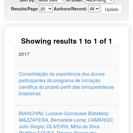
Results/Page
Authors/Record:
Showing results 1 to 1 of 1
Issue
2017
Title
Author(s)
Type
Curso
Date
Consolidação da experiência dos alunos
participantes do programa de iniciação
científica do projeto perfil das brinquedotecas
brasileiras
BIANCHINI, Luciane Guimaraes Batistella
;
MAZZAFERA, Bernadete Lema
;
CAMARGO,
Julio Sergio
;
OLIVEIRA, Miria da Silva
Padilha
;
SOUSA, Rayssa Pereira de
;