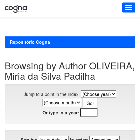
Skip
navigation
Repositório Cogna
Browsing by Author OLIVEIRA,
Miria da Silva Padilha
Jump to a point in the index:
Or type in a year:
Sort by:
In order: