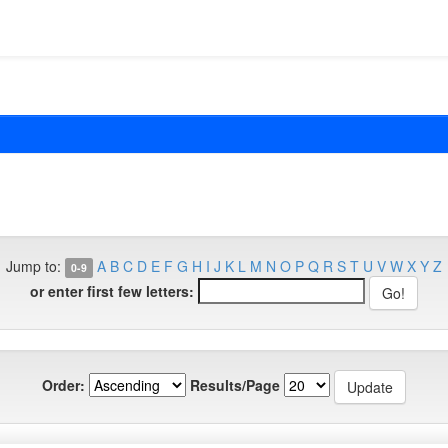
Jump to:
A
B
C
D
E
F
G
H
I
J
K
L
M
N
O
P
Q
R
S
T
U
V
W
X
Y
Z
0-9
or enter first few letters:
Order:
Results/Page