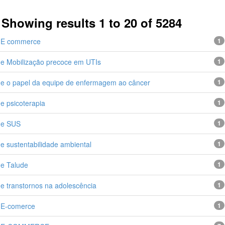
Showing results 1 to 20 of 5284
next >
E commerce
1
e Mobilização precoce em UTIs
1
e o papel da equipe de enfermagem ao câncer
1
e psicoterapia
1
e SUS
1
e sustentabilidade ambiental
1
e Talude
1
e transtornos na adolescência
1
E-comerce
1