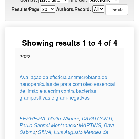
Results/Page
Authors/Record:
Showing results 1 to 4 of 4
Issue
2023
Title
Author(s)
Type
Curso
Date
Avaliação da eficácia antimicrobiana de
nanopartículas de prata com óleo essencial
de limão e alecrim contra bactérias
grampositivas e gram-negativas
FERREIRA, Giulio Wilgner
;
CAVALCANTI,
Paulo Gabriel Montanucci
;
MARTINS, Davi
Sabino
;
SILVA, Luis Augusto Mendes da