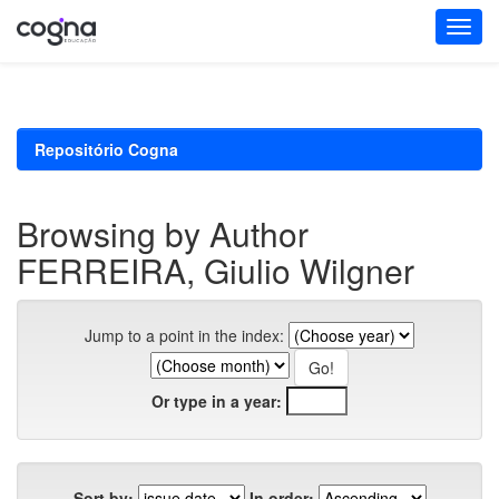
Skip
navigation
Repositório Cogna
Browsing by Author
FERREIRA, Giulio Wilgner
Jump to a point in the index:
Or type in a year:
Sort by:
In order: